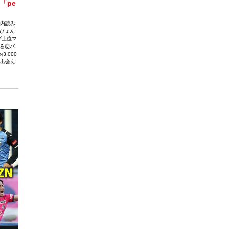
「pe
店内読み
ひょん
グ上位マ
る恋バ
,000
に出会え