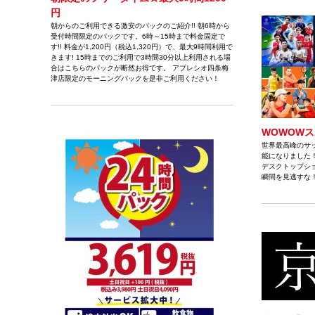
円
朝からのご利用できる激安のパックのご紹介!! 朝6時から
受付時間限定のパックです。6時～15時まで料金固定で
す!! 料金が1,200円（税込1,320円）で、最大9時間利用で
きます! 15時までのご利用で3時間30分以上利用される場
合はこちらのパックが断然お得です。 アプレシオ四条梅
津店限定のモーニングパックを是非ご利用ください！
WOWOW
世界最高峰のサッ
能になりました
デスクトップシ
瞬間を見逃すな