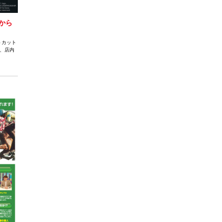
から
トカット
、店内