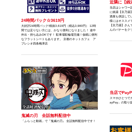
近隣に【銭
当店はシャワー
に銭湯【京乃湯】
酒屋も併設して
24時間パック☆3619円
様にはオススメ
【京乃湯】さん
大好評24時間パック!税抜3,619円（税込3,980円） 12時
んのバナーをク
間では足りない方には、かなり便利になりました！ 途中
外出・持ち込みOKです！ 駐車場駐輪場完備！仮眠に便利
なフラットシートもあります。 京都のネットカフェ ア
プレシオ四条梅津店
当店でPay
スマホひとつで
ayPay」の取
鬼滅の刃 全話無料配信中
「ふらっと動画」で『鬼滅の刃』 全話無料配信中です！