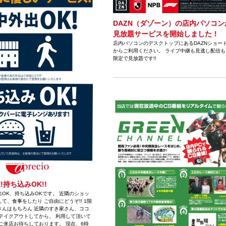
DAZN（ダゾーン）の店内パソコン
見放題サービスを開始しました！
店内パソコンのデスクトップにあるDAZNショー
からご利用ください。 ライブ中継も見逃し配信も
限定で見放題です!!
!持ち込みOK!!
OK、持ち込みOKです。 近隣のショッ
て、食事をしたり ご自由にどうぞ!! 1階
さんはもちろん 近隣のすき家さん、ココ
テイクアウトしてから、 利用して頂いて
ご来店お待ちしております。 現在、6時