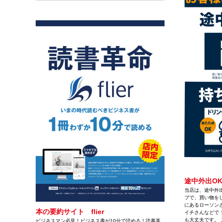
途中外出OK
当店は、途中外出
プで、買い物をし
にあるローソン
本の要約サイト flier
イチさんなどで 
も大丈夫です。 
ビジネスマン必見！ビジネス書が10分で読める！読書革