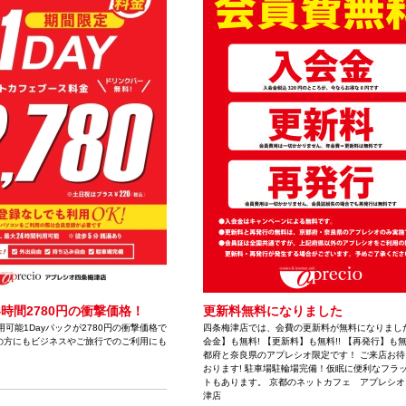
24時間2780円の衝撃価格！
更新料無料になりました
用可能1Dayパックが2780円の衝撃価格で
四条梅津店では、会費の更新料が無料になりました
の方にもビジネスやご旅行でのご利用にも
会金】も無料! 【更新料】も無料!! 【再発行】も無料
都府と奈良県のアプレシオ限定です！ ご来店お待
おります! 駐車場駐輪場完備！仮眠に便利なフラ
トもあります。 京都のネットカフェ アプレシオ
津店