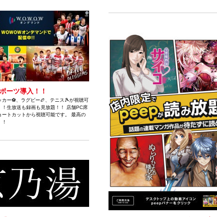
スポーツ導入！！
カー⚽、ラグビー🏉、テニス🎾が視聴可
！！生放送も録画も見放題！！ 店舗PC席
ョートカットから視聴可能です。 最高の
！！