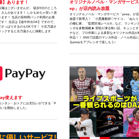
オリジナルノベル・マンガサービス
湯】あります！
ep」が店内読み放題
設備はございませんが、 徒歩5分のところ
さんがあります！ しかもめちゃ安い! 居
オリジナルノベル・マンガサービス「peep」が
います！ 当店の長時間パック利用のお客
放題で新導入！ 「小悪魔教師♡サイコ」「ぬらり
です！ 当店は【途中外出OK】ですので、
の棲む家」「監禁区域レベルX」など、ランキン
でさっぱりするのもOKです！ ※京乃湯さ
ンガを多数掲載★ 背筋が凍る怖い話、キュンとす
リックすると京乃湯さんに移動します
ナなど、プロ作家による多彩なオリジナル作品が約3
作品！！ SNSで話題のマンガ作品・ノベル作品
るpeepをアプレシオで楽しもう♪
Pay使えます
カンタン・おトクにお支払いができる「P
り扱いを開始しました。