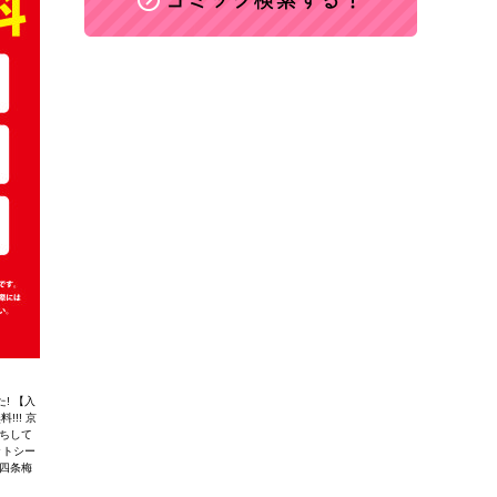
! 【入
!!! 京
ちして
ットシー
四条梅