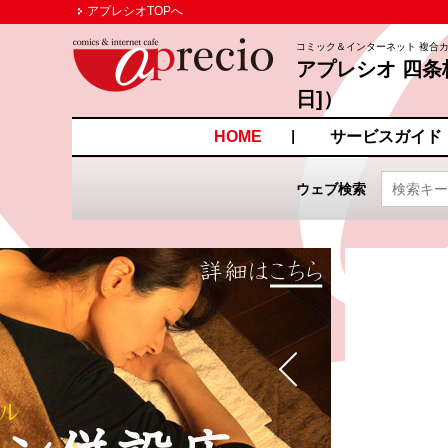
アプレシオTOPへ
コミック＆インターネット 複合
アプレシオ 四条
日]）
京都府京都市右京区梅津後
HOME
サービスガイド
ウェブ検索