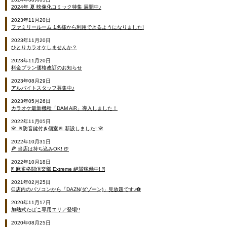
2024年 夏 映像化コミック特集 展開中♪
2023年11月20日
ファミリールーム 1名様から利用できるようになりました!
2023年11月20日
ひとりカラオケしませんか？
2023年11月20日
料金プラン価格改訂のお知らせ
2023年08月29日
アルバイトスタッフ募集中♪
2023年05月26日
カラオケ最新機種「DAM AiR」導入しました！
2022年11月05日
🌸 🚪防音鍵付き個室🚪 新設しました! 🌸
2022年10月31日
🍕 当店は持ち込みOK! 🍺
2022年10月18日
🀄 麻雀格闘倶楽部 Extreme 絶賛稼働中! 🀄
2021年02月25日
⚾店内のパソコンから「DAZN(ダゾーン)」見放題です♪⚽
2020年11月17日
加熱式たばこ専用エリア登場!!
2020年08月25日