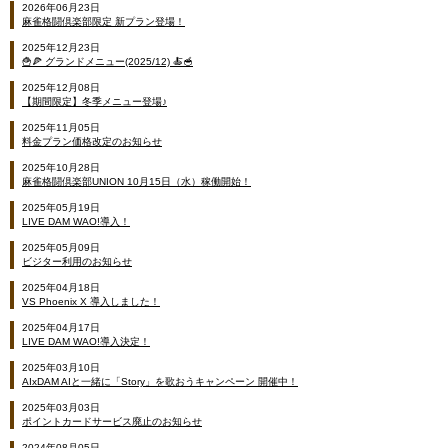
2026年06月23日
麻雀格闘倶楽部限定 新プラン登場！
2025年12月23日
🍟🍕 グランドメニュー(2025/12) 🍝🥣
2025年12月08日
【期間限定】冬季メニュー登場♪
2025年11月05日
料金プラン価格改定のお知らせ
2025年10月28日
麻雀格闘倶楽部UNION 10月15日（水）稼働開始！
2025年05月19日
LIVE DAM WAO!導入！
2025年05月09日
ビジター利用のお知らせ
2025年04月18日
VS Phoenix X 導入しました！
2025年04月17日
LIVE DAM WAO!導入決定！
2025年03月10日
AIxDAM AIと一緒に「Story」を歌おうキャンペーン 開催中！
2025年03月03日
ポイントカードサービス廃止のお知らせ
2024年08月05日