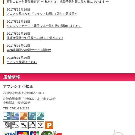
石川コロナ対策取組宣言 〜 私たちは、感染予防対策に取り組んでいます 〜
2017年12月19日
アニメを見るなら『フラット動画』♪店内で見放題♫
2017年11月18日
クレジットカード・電子マネー取り扱い開始しました。
2017年06月16日
保護者同伴でお子様も22時まで遊べます♪
2017年05月01日
Web書籍読み放題サービス開始!!
2015年01月29日
コミック検索はこちら
店舗情報
アプレシオ 小松店
石川県小松市上小松町乙134-1
北陸自動車道「小松I.C」より車で10分
小松駅より徒歩20分
TEL:0761-21-2123