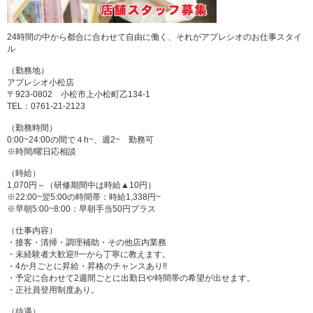
24時間の中から都合に合わせて自由に働く、それがアプレシオのお仕事スタイ
ル
（勤務地）
アプレシオ小松店
〒923-0802 小松市上小松町乙134-1
TEL：0761-21-2123
（勤務時間）
0:00~24:00の間で４h~、週2~ 勤務可
※時間/曜日応相談
（時給）
1,070円～（研修期間中は時給▲10円）
※22:00~翌5:00の時間帯：時給1,338円~
※早朝5:00~8:00：早朝手当50円プラス
（仕事内容）
・接客・清掃・調理補助・その他店内業務
・未経験者大歓迎!!一から丁寧に教えます。
・4か月ごとに昇給・昇格のチャンスあり!!
・予定に合わせて2週間ごとに出勤日や時間帯の希望が出せます。
・正社員登用制度あり。
（待遇）