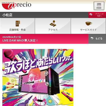
小松店
アプレシオ
TOPへ
店舗情報・料金
アクセス
サービスガイド
2025年04月17日
もどる
LIVE DAM WAO!導入決定！