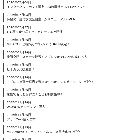
2026年07月04日
インターネットカフェ限定！24時間使える１DAYパック
2026年07月04日
待望の「鍵付き完全個室」がリニューアルOPEN！
2026年05月27日
6/1 夏を食べ尽くせ！カレーフェア開催
2026年01月26日
MIRAGOLF別館がアプレシオにOPEN決定！
2026年01月26日
快適空間でスポーツ観戦！アプレシオでDAZNを楽しもう
2026年01月26日
ヒトカラ応援宣言！
2026年01月26日
アプレシオ富士宮店で遊ぶ４つのオススメポイントをご紹介！
2026年01月26日
家族でもっとお得に！こども割実施中！
2025年11月26日
WOWOWオンデマンド導入！
2025年11月25日
フリーWi-Fi使えます！
2025年11月15日
MIRAfitness（ミラフィットネス）会員特典のご紹介
2025年10月31日