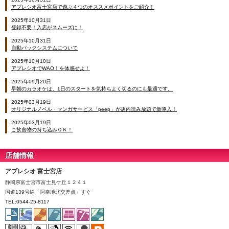
アプレシオ富士宮店で遊ぶ４つのオススメポイントをご紹介！
2025年10月31日
登録不要！入店がスムーズに！
2025年10月31日
自動パックシステムについて
2025年10月10日
アプレシオでWAO！を体感せよ！
2025年09月20日
早朝のカラオケは、1日のスタートを気持ちよく切るのにも最適です。
2025年03月19日
オリジナルノベル・マンガサービス「peep」が店内読み放題で新導入！
2025年03月19日
ご飲食物の持ち込みＯＫ！
店舗情報
アプレシオ 富士宮店
静岡県富士宮市富士見ケ丘１２４１
国道139号線「阿幸地北交差点」すぐ
TEL:0544-25-8117