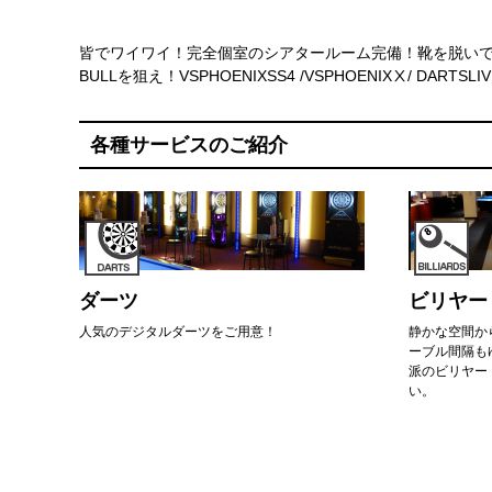
皆でワイワイ！完全個室のシアタールーム完備！靴を脱い
BULLを狙え！VSPHOENIXSS4 /VSPHOENIXⅩ/ DARTSLIVE
各種サービスのご紹介
ダーツ
ビリヤー
人気のデジタルダーツをご用意！
静かな空間か
ーブル間隔も
派のビリヤー
い。