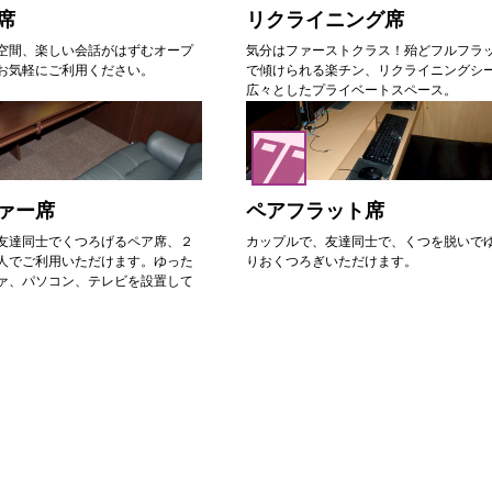
席
リクライニング席
空間、楽しい会話がはずむオープ
気分はファーストクラス！殆どフルフラ
お気軽にご利用ください。
で傾けられる楽チン、リクライニングシ
広々としたプライベートスペース。
ァー席
ペアフラット席
友達同士でくつろげるペア席、２
カップルで、友達同士で、くつを脱いで
人でご利用いただけます。ゆった
りおくつろぎいただけます。
ァ、パソコン、テレビを設置して