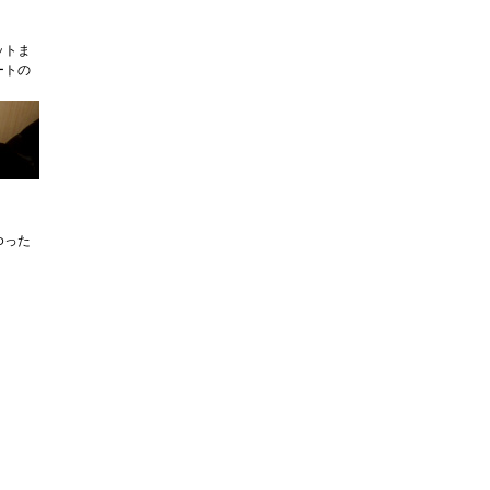
ットま
ートの
ゆった