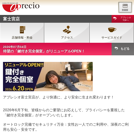
富士宮店
アプレシオ
TOPへ
店舗情報・料金
アクセス
サービスガイド
2026年07月04日
もどる
待望の「鍵付き完全個室」がリニューアルOPEN！
アプレシオ富士宮店が、より快適に、より安全に生まれ変わります！
2026年6月下旬、皆様からのご要望にお応えして、プライバシーを重視した
「鍵付き完全個室」がオープンいたします。
オートロック完備でセキュリティ万全：女性お一人でのご利用や、深夜のご利
用も安心・安全です。