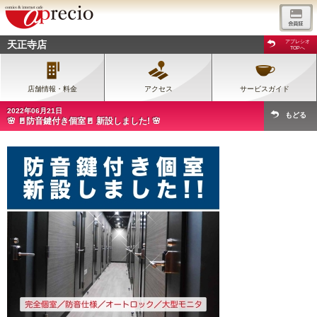
天正寺店
アプレシオ
TOPへ
店舗情報・料金
アクセス
サービスガイド
2022年06月21日
もどる
🌸 🚪防音鍵付き個室🚪 新設しました! 🌸