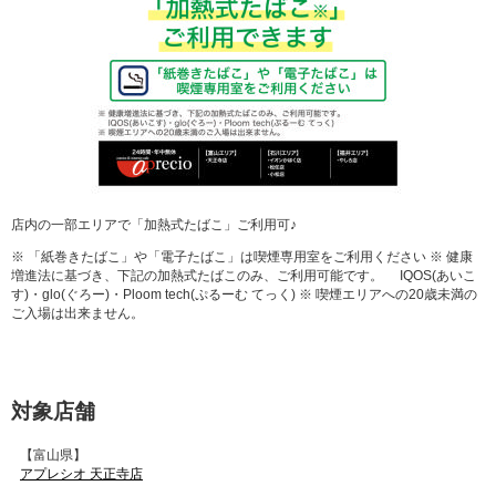
店内の一部エリアで「加熱式たばこ」ご利用可♪
※ 「紙巻きたばこ」や「電子たばこ」は喫煙専用室をご利用ください ※ 健康
増進法に基づき、下記の加熱式たばこのみ、ご利用可能です。 IQOS(あいこ
す)・glo(ぐろー)・Ploom tech(ぷるーむ てっく) ※ 喫煙エリアへの20歳未満の
ご入場は出来ません。
対象店舗
【富山県】
アプレシオ 天正寺店