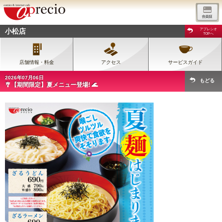
小松店
アプレシオ
TOPへ
店舗情報・料金
アクセス
サービスガイド
2026年07月06日
もどる
🎐【期間限定】夏メニュー登場! 🌊