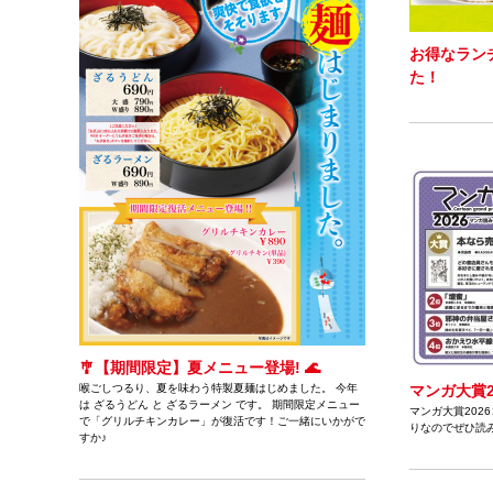
お得なラン
た！
🎐【期間限定】夏メニュー登場! 🌊
喉ごしつるり、夏を味わう特製夏麺はじめました。 今年
マンガ大賞2
は ざるうどん と ざるラーメン です。 期間限定メニュー
マンガ大賞202
で「グリルチキンカレー」が復活です！ご一緒にいかがで
りなのでぜひ読
すか♪