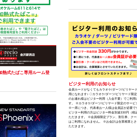
加熱式たばこ専用ルーム登
ビジター利用のお知らせ
会員カードがなくてもカラオケ/ダーツ/ビリヤー
用になれます♪ ◇カラオケ/ダーツ/ビリヤード限定
のお連れ様はビジター利用（入会不要）でご利用
す。 ※カラオケ/ダーツ/ビリヤード限定のサービ
※一席につき、代表者お一人様は会員証が必要です
ビジター利用の方はビジター料金別途330円（税
ただきます。 ※会員様限定プラン、割引券、クー
はご利用になれません。 ※お会計は合算精算とさ
ただきます。