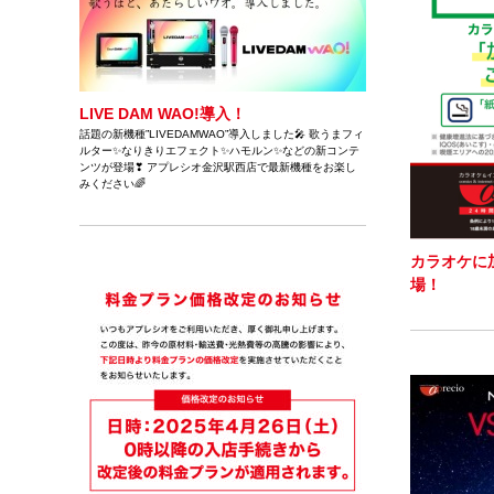
LIVE DAM WAO!導入！
話題の新機種”LIVEDAMWAO”導入しました🎤 歌うまフィ
ルター✨なりきりエフェクト✨ハモルン✨などの新コンテ
ンツが登場❣ アプレシオ金沢駅西店で最新機種をお楽し
みください🌈
カラオケに
場！