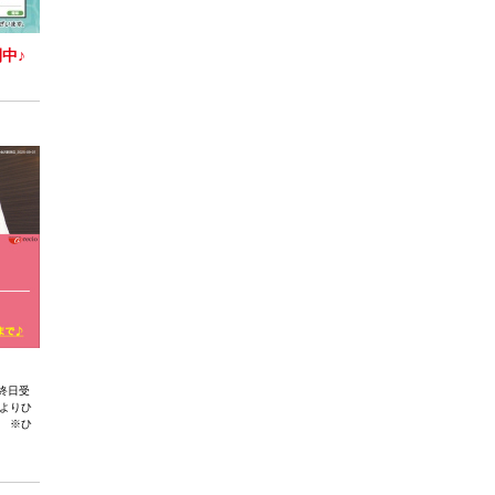
開中♪
終日受
よりひ
 ※ひ
。