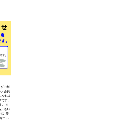
ドがご利
◇ 会員
になれま
スです。
。 ※
込）をい
ポン等
せてい