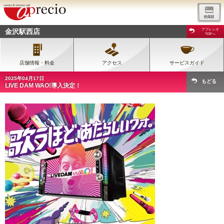
金沢駅西店
アプレシオ
TOPへ
店舗情報・料金
アクセス
サービスガイド
2025年04月17日
もどる
LIVE DAM WAO!導入決定！