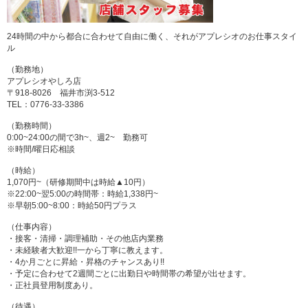
24時間の中から都合に合わせて自由に働く、それがアプレシオのお仕事スタイ
ル
（勤務地）
アプレシオやしろ店
〒918-8026 福井市渕3-512
TEL：0776-33-3386
（勤務時間）
0:00~24:00の間で3h~、週2~ 勤務可
※時間/曜日応相談
（時給）
1,070円~（研修期間中は時給▲10円）
※22:00~翌5:00の時間帯：時給1,338円~
※早朝5:00~8:00：時給50円プラス
（仕事内容）
・接客・清掃・調理補助・その他店内業務
・未経験者大歓迎!!一から丁寧に教えます。
・4か月ごとに昇給・昇格のチャンスあり!!
・予定に合わせて2週間ごとに出勤日や時間帯の希望が出せます。
・正社員登用制度あり。
（待遇）