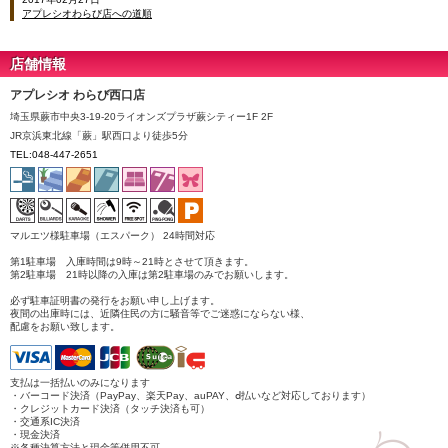
アプレシオわらび店への道順
店舗情報
アプレシオ わらび西口店
埼玉県蕨市中央3-19-20ライオンズプラザ蕨シティー1F 2F
JR京浜東北線「蕨」駅西口より徒歩5分
TEL:048-447-2651
マルエツ様駐車場（エスパーク） 24時間対応
第1駐車場 入庫時間は9時～21時とさせて頂きます。
第2駐車場 21時以降の入庫は第2駐車場のみでお願いします。
必ず駐車証明書の発行をお願い申し上げます。
夜間の出庫時には、近隣住民の方に騒音等でご迷惑にならない様、
配慮をお願い致します。
支払は一括払いのみになります
・バーコード決済（PayPay、楽天Pay、auPAY、ⅾ払いなど対応しております）
・クレジットカード決済（タッチ決済も可）
・交通系IC決済
・現金決済
※各種決算方法と現金等併用不可