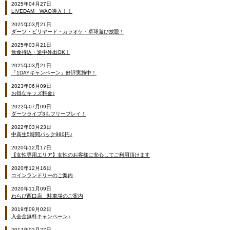
2025年04月27日
LIVEDAM WAO導入！！
2025年03月21日
ダーツ・ビリヤード・カラオケ・卓球遊び放題！
2025年03月21日
飲食持込・途中外出OK！
2025年03月21日
「1DAYキャンペーン」好評実施中！
2023年06月09日
お得なキッズ料金♪
2022年07月09日
ダーツライブ3もフリープレイ！
2022年03月23日
中高生5時間パック980円♪
2020年12月17日
【女性専用エリア】女性のお客様に安心してご利用頂けます
2020年12月16日
コインランドリーのご案内
2020年11月09日
わらび西口店 駐車場のご案内
2019年09月02日
入会金無料キャンペーン♪
2017年02月27日