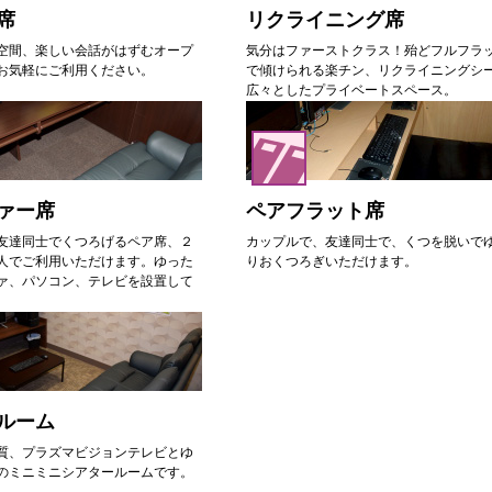
席
リクライニング席
空間、楽しい会話がはずむオープ
気分はファーストクラス！殆どフルフラ
お気軽にご利用ください。
で傾けられる楽チン、リクライニングシ
広々としたプライベートスペース。
ァー席
ペアフラット席
友達同士でくつろげるペア席、２
カップルで、友達同士で、くつを脱いで
人でご利用いただけます。ゆった
りおくつろぎいただけます。
ァ、パソコン、テレビを設置して
ルーム
質、プラズマビジョンテレビとゆ
のミニミニシアタールームです。