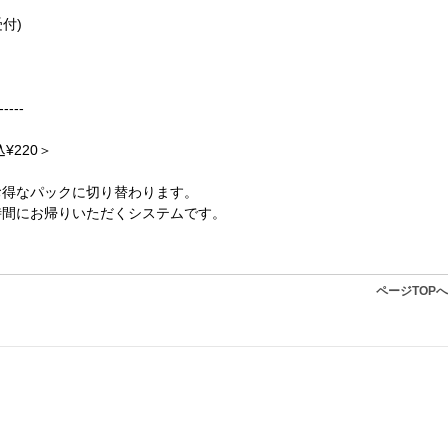
付)
-----
¥220＞
お得なパックに切り替わります。
時間にお帰りいただくシステムです。
ページTOP