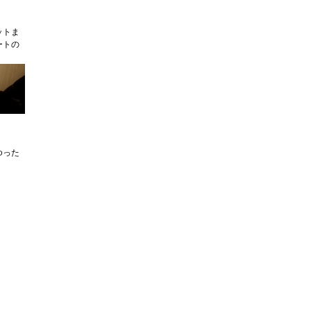
ットま
ートの
ゆった