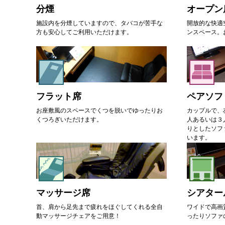
分煙
オープン
施設内を分煙していますので、タバコが苦手な
開放的な快適
方も安心してご利用いただけます。
ンスペース。
フラット席
ペアソフ
お座敷風のスペースでくつを脱いでゆったりお
カップルで、
くつろぎいただけます。
人あるいは３
りとしたソフ
います。
マッサージ席
シアター
首、肩から足先まで疲れをほぐしてくれる全自
ワイドで高画
動マッサージチェアをご用意！
ったりソファ