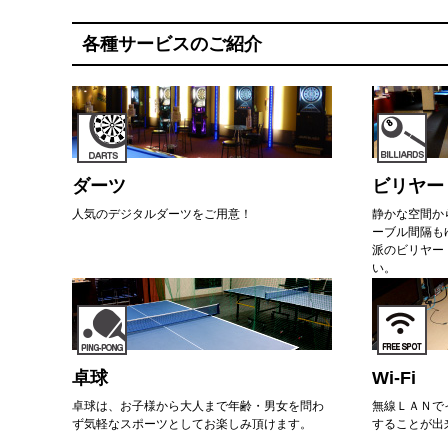
各種サービスのご紹介
ダーツ
ビリヤー
人気のデジタルダーツをご用意！
静かな空間か
ーブル間隔も
派のビリヤー
い。
卓球
Wi-Fi
卓球は、お子様から大人まで年齢・男女を問わ
無線ＬＡＮで
ず気軽なスポーツとしてお楽しみ頂けます。
することが出