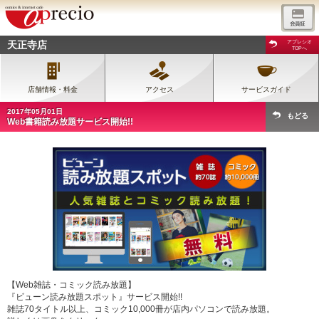
天正寺店
アプレシオ
TOPへ
店舗情報・料金
アクセス
サービスガイド
2017年05月01日
もどる
Web書籍読み放題サービス開始!!
【Web雑誌・コミック読み放題】
『ビューン読み放題スポット』サービス開始!!
雑誌70タイトル以上、コミック10,000冊が店内パソコンで読み放題。