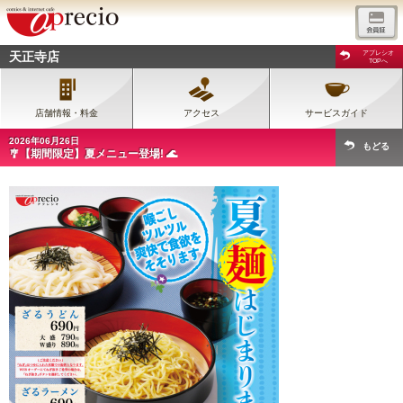
天正寺店
アプレシオ
TOPへ
店舗情報・料金
アクセス
サービスガイド
2026年06月26日
もどる
🎐【期間限定】夏メニュー登場! 🌊