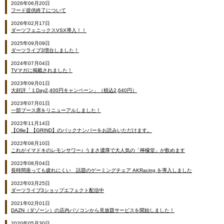
2026年06月20日
フード提供終了について
2026年02月17日
ダーツフェニックスVSX導入！！
2025年09月09日
ダーツライブ3増台しました！
2024年07月04日
TVマガに掲載されました！
2023年09月01日
大好評「１Day2,400円キャンペーン」（税込2,640円）
2023年07月01日
一部ブース席をリニューアルしました！
2022年11月14日
【Ollie】【GRIND】のバックナンバーをお読みいただけます。
2022年08月10日
これがイマドキのレモンサワー♪ うまさ濃厚で大人気の「檸檬堂」が飲めます
2022年08月04日
長時間座っても疲れにくい 話題のゲーミングチェア AKRacing を導入しました
2022年03月25日
ダーツライブ3ショップエフェクト配信中
2021年02月01日
DAZN（ダゾーン）の店内パソコンから見放題サービスを開始しました！
2020年05月30日