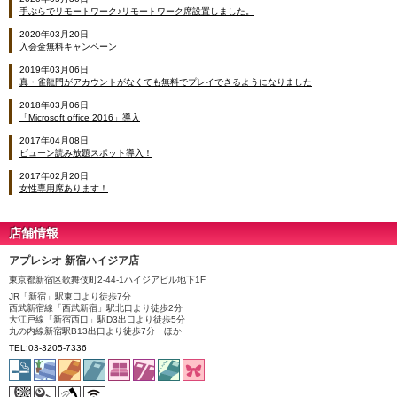
手ぶらでリモートワーク♪リモートワーク席設置しました。
2020年03月20日
入会金無料キャンペーン
2019年03月06日
真・雀龍門がアカウントがなくても無料でプレイできるようになりました
2018年03月06日
「Microsoft office 2016」導入
2017年04月08日
ビューン読み放題スポット導入！
2017年02月20日
女性専用席あります！
店舗情報
アプレシオ 新宿ハイジア店
東京都新宿区歌舞伎町2-44-1ハイジアビル地下1F
JR「新宿」駅東口より徒歩7分
西武新宿線「西武新宿」駅北口より徒歩2分
大江戸線「新宿西口」駅D3出口より徒歩5分
丸の内線新宿駅B13出口より徒歩7分 ほか
TEL:03-3205-7336