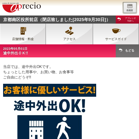
京都南区役所前店（閉店致しました[2025年9月30日]）
アプレシオ
TOPへ
店舗情報・料金
アクセス
サービスガイド
2023年05月01日
もどる
途中外出ＯＫ!!
当店では、途中外出OKです。
ちょっとした用事や、お買い物、お食事等
ご自由にどうぞ!!