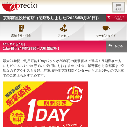
京都南区役所前店（閉店致しました[2025年9月30日]）
アプレシオ
TOPへ
店舗情報・料金
アクセス
サービスガイド
2024年11月03日
もどる
1day最大24時間2980円の衝撃価格！
最大24時間ご利用可能1Dayパックが2980円の衝撃価格で登場！長期滞在の方
にもビジネスやご旅行でのご利用にもおすすめです☆。最寄駅から京都駅まで2
駅なのでアクセスも良好。駐車場完備で京都南インターから北上5分なのでお車
でのご来店もおすすめです。