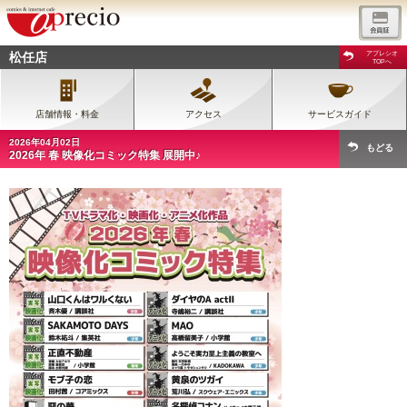
松任店
アプレシオ
TOPへ
店舗情報・料金
アクセス
サービスガイド
2026年04月02日
もどる
2026年 春 映像化コミック特集 展開中♪