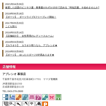
2021年04月26日
厳選した話題のビジネス書・教養書がわずか10分で読める「時短読書」を始めませんか?
2018年06月18日
【ダーツ】 ダーツライブ3フリープレイ開始！
2017年05月20日
こども割り
2016年03月14日
【店舗紹介】 女性専用のレディースルーム♪
2016年03月08日
【カラオケ】 カラオケ唄うなら、アプレシオ★
2016年03月08日
【ダーツ】 ゆったりダーツVIP席あります★
店舗情報
アプレシオ 幕張店
千葉県千葉市花見川区幕張町2-7701 ヤマダ電機隣
JR幕張駅徒歩15分
京成幕張駅徒歩11分
TEL:043-276-2600