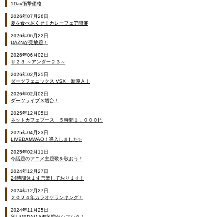
1Day衝撃価格
2026年07月26日
夏を食べ尽くせ！カレーフェア開催
2026年06月22日
DAZNが見放題！
2026年06月02日
Ｕ２３ ～アンダー２３～
2026年02月25日
ダーツフェニックス VSX 新導入！
2026年02月02日
ダーツライブ３増台！
2025年12月05日
ネットカフェブース ５時間１，０００円
2025年04月23日
LIVEDAMWAO！導入しました✨
2025年02月11日
今話題のアニメ主題歌を歌おう！
2024年12月27日
24時間休まず営業しております！
2024年12月27日
２０２４年カラオケランキング！
2024年11月25日
🎤LIVEDAM AiR🎤増台シマシタ！