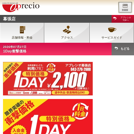
幕張店
アプレシオ
TOPへ
店舗情報・料金
アクセス
サービスガイド
2026年07月27日
もどる
1Day衝撃価格