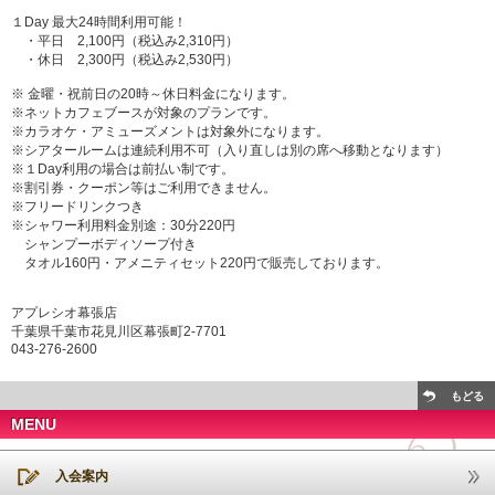
１Day 最大24時間利用可能！
・平日 2,100円（税込み2,310円）
・休日 2,300円（税込み2,530円）
※ 金曜・祝前日の20時～休日料金になります。
※ネットカフェブースが対象のプランです。
※カラオケ・アミューズメントは対象外になります。
※シアタールームは連続利用不可（入り直しは別の席へ移動となります）
※１Day利用の場合は前払い制です。
※割引券・クーポン等はご利用できません。
※フリードリンクつき
※シャワー利用料金別途：30分220円
シャンプーボディソープ付き
タオル160円・アメニティセット220円で販売しております。
アプレシオ幕張店
千葉県千葉市花見川区幕張町2-7701
043-276-2600
もどる
MENU
入会案内