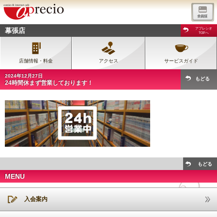
幕張店
アプレシオ
TOPへ
店舗情報・料金
アクセス
サービスガイド
2024年12月27日
もどる
24時間休まず営業しております！
もどる
MENU
入会案内