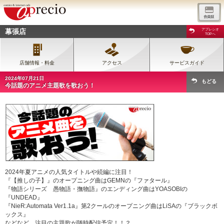
幕張店
アプレシオ
TOPへ
店舗情報・料金
アクセス
サービスガイド
2024年07月21日
もどる
今話題のアニメ主題歌を歌おう！
2024年夏アニメの人気タイトルや続編に注目！
『【推しの子】』のオープニング曲はGEMNの『ファタール』
『物語シリーズ 愚物語・撫物語』のエンディング曲はYOASOBIの
『UNDEAD』
『NieR:Automata Ver1.1a』第2クールのオープニング曲はLiSAの『ブラックボ
ックス』
などなど、注目の主題歌が随時配信予定！！？