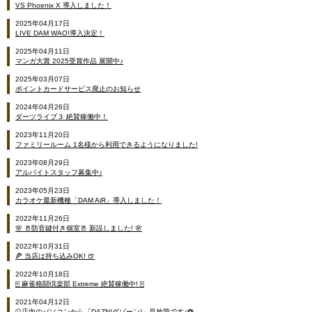
VS Phoenix X 導入しました！
2025年04月17日
LIVE DAM WAO!導入決定！
2025年04月11日
マンガ大賞 2025受賞作品 展開中♪
2025年03月07日
ポイントカードサービス廃止のお知らせ
2024年04月26日
ダーツライブ３ 絶賛稼働中！
2023年11月20日
ファミリールーム 1名様から利用できるようになりました!
2023年08月29日
アルバイトスタッフ募集中♪
2023年05月23日
カラオケ最新機種「DAM AiR」導入しました！
2022年11月26日
🌸 🚪防音鍵付き個室🚪 新設しました! 🌸
2022年10月31日
🍕 当店は持ち込みOK! 🍺
2022年10月18日
🀄 麻雀格闘倶楽部 Extreme 絶賛稼働中! 🀄
2021年04月12日
⚾店内のパソコンから「DAZN(ダゾーン)」見放題です♪⚽