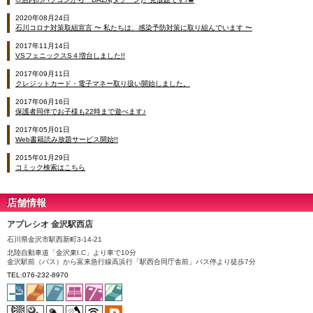
2020年08月24日
石川コロナ対策取組宣言 〜 私たちは、感染予防対策に取り組んでいます 〜
2017年11月14日
VSフェニックスS４増台しました!!
2017年09月11日
クレジットカード・電子マネー取り扱い開始しました。
2017年06月16日
保護者同伴でお子様も22時まで遊べます♪
2017年05月01日
Web書籍読み放題サービス開始!!
2015年01月29日
コミック検索はこちら
店舗情報
アプレシオ 金沢駅西店
石川県金沢市駅西新町3-14-21
北陸自動車道「金沢東I.C」より車で10分
金沢駅前（バス）から富来急行線高浜行「駅西合同庁舎前」バス停より徒歩7分
TEL:076-232-8970