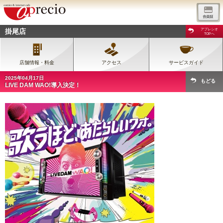
掛尾店
アプレシオ
TOPへ
店舗情報・料金
アクセス
サービスガイド
2025年04月17日
もどる
LIVE DAM WAO!導入決定！