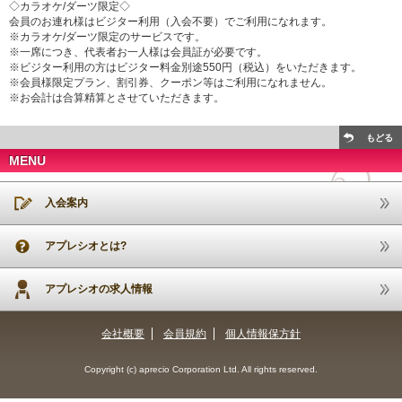
◇カラオケ/ダーツ限定◇
会員のお連れ様はビジター利用（入会不要）でご利用になれます。
※カラオケ/ダーツ限定のサービスです。
※一席につき、代表者お一人様は会員証が必要です。
※ビジター利用の方はビジター料金別途550円（税込）をいただきます。
※会員様限定プラン、割引券、クーポン等はご利用になれません。
※お会計は合算精算とさせていただきます。
もどる
MENU
入会案内
アプレシオとは?
アプレシオの求人情報
会社概要
会員規約
個人情報保方針
Copyright (c) aprecio Corporation Ltd. All rights reserved.