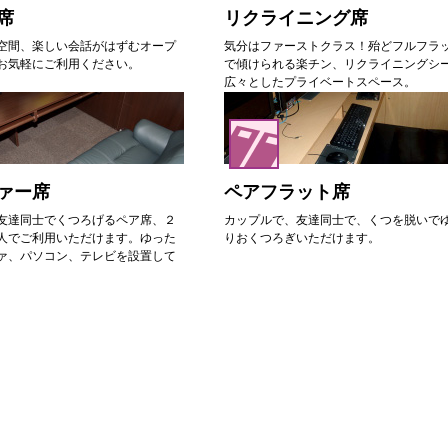
席
リクライニング席
空間、楽しい会話がはずむオープ
気分はファーストクラス！殆どフルフラ
お気軽にご利用ください。
で傾けられる楽チン、リクライニングシ
広々としたプライベートスペース。
ァー席
ペアフラット席
友達同士でくつろげるペア席、２
カップルで、友達同士で、くつを脱いで
人でご利用いただけます。ゆった
りおくつろぎいただけます。
ァ、パソコン、テレビを設置して