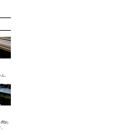
ーム、
を問わ
す。