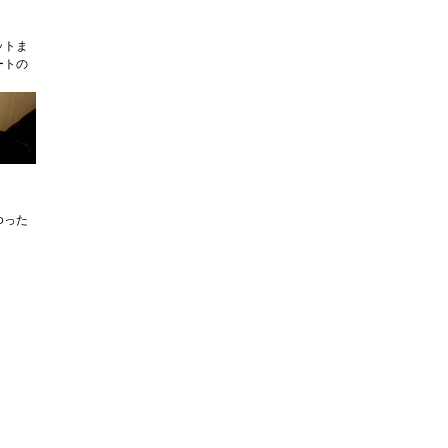
ットま
ートの
ゆった