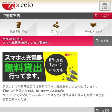
甲斐竜王店
アプレシオ
TOPへ
店舗情報・料金
アクセス
サービスガイド
2022年09月19日
もどる
スマホ充電器 無料レンタル実施中！
アプレシオ甲斐竜王店では無料でスマホ充電器をレンタルしています。
iPhoneが充電できるLightningケーブルは勿論
タイプCにも対応している為 アイコスなどの携帯以外の端末も充電出来ます！
是非ご利用ください！
もどる