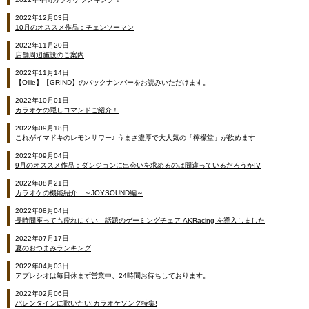
2022年12月03日
10月のオススメ作品：チェンソーマン
2022年11月20日
店舗周辺施設のご案内
2022年11月14日
【Ollie】【GRIND】のバックナンバーをお読みいただけます。
2022年10月01日
カラオケの隠しコマンドご紹介！
2022年09月18日
これがイマドキのレモンサワー♪ うまさ濃厚で大人気の「檸檬堂」が飲めます
2022年09月04日
9月のオススメ作品：ダンジョンに出会いを求めるのは間違っているだろうかIV
2022年08月21日
カラオケの機能紹介 ～JOYSOUND編～
2022年08月04日
長時間座っても疲れにくい 話題のゲーミングチェア AKRacing を導入しました
2022年07月17日
夏のおつまみランキング
2022年04月03日
アプレシオは毎日休まず営業中、24時間お待ちしております。
2022年02月06日
バレンタインに歌いたい!カラオケソング特集!