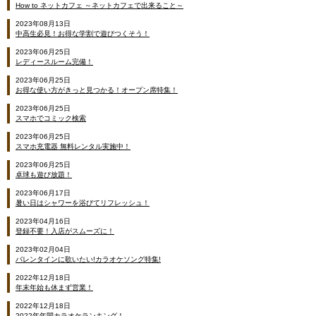
How to ネットカフェ ～ネットカフェで出来ること～
2023年08月13日
中高生必見！お得な学割で遊びつくそう！
2023年06月25日
レディースルーム完備！
2023年06月25日
お得な使い方がきっと見つかる！オープン席特集！
2023年06月25日
スマホでコミック検索
2023年06月25日
スマホ充電器 無料レンタル実施中！
2023年06月25日
卓球も遊び放題！
2023年06月17日
暑い日はシャワーを浴びてリフレッシュ！
2023年04月16日
登録不要！入店がスムーズに！
2023年02月04日
バレンタインに歌いたい!カラオケソング特集!
2022年12月18日
年末年始も休まず営業！
2022年12月18日
2022年年間カラオケランキング！