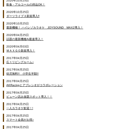
2020年10月25日
飲食・アルコールの持込OK！
2020年10月25日
ダーツライブ３新規導入‼
2020年10月25日
最新機種！ ハイレゾカラオケ JOYSOUND MAX2導入！
2020年04月25日
話題の最新機種Ai最速導入！
2020年04月03日
ＭＡＸＧＯ新規導入！
2017年04月25日
広々リビングルーム♪
2017年04月25日
幼児無料!! 小学生半額!!
2017年04月25日
AKRacingとアプレシオがコラボレーション
2017年04月25日
ビューン読み放題スポット導入！！
2017年04月25日
一人カラオケ歓迎！!
2017年04月25日
スマート会員がお得♪
2017年04月25日