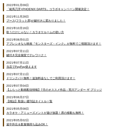
2022年01月09日
「範馬刃牙×PHOENIX DARTS」コラボキャンペーン開催決定！
2021年11月28日
ブース(フラット席)が鍵付きに変わりました！
2021年10月16日
歌うだけじゃない！カラオケルームの使い方
2021年08月01日
アプレシオなら映画『モンスターズ・インク』が無料でご視聴頂けます！
2021年07月11日
鍵付き完全個室でテレワーク！
2021年07月11日
当店でPayPay使えます
2021年07月11日
ドリンクバー無料！追加料金なしでご利用頂けます！
2021年07月04日
【ふらっと動画配信情報】7月のオススメ作品：荒川アンダー ザ ブリッジ
2021年06月27日
【雑誌】取扱い週刊誌タイトル一覧
2021年05月08日
カラオケ・アミューズメントが遊び放題！席の移動も無料！
2021年05月02日
途中外出＆飲食物持ち込みOK！