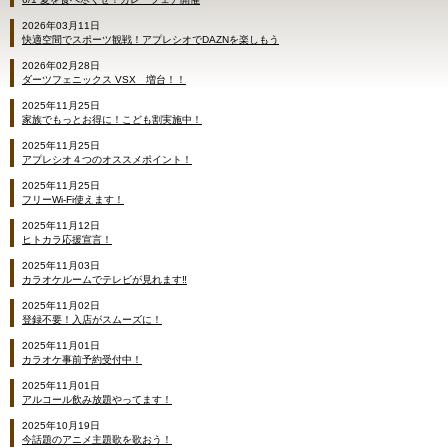
2026年03月11日
快適空間でスポーツ観戦！アプレシオでDAZNを楽しもう
2026年02月28日
ダーツフェニックス VSX 増台！！
2025年11月25日
家族でもっとお得に！こども割実施中！
2025年11月25日
アプレシオ４つのオススメポイント！
2025年11月25日
フリーWi-Fi使えます！
2025年11月12日
ヒトカラ応援宣言！
2025年11月03日
カラオケルームでテレビが見れます‼
2025年11月02日
登録不要！入店がスムーズに！
2025年11月01日
カラオケ事前予約受付中！
2025年11月01日
アルコール飲み放題やってます！
2025年10月19日
今話題のアニメ主題歌を歌おう！