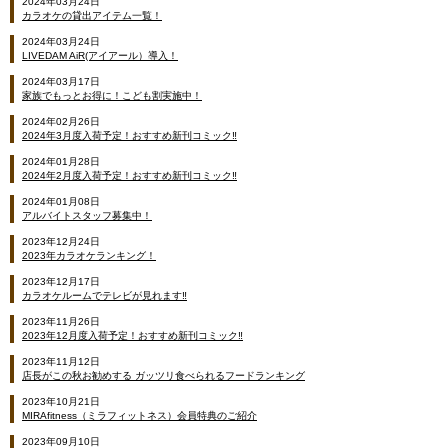
2024年03月24日
カラオケの貸出アイテム一覧！
2024年03月24日
LIVEDAM AiR(アイアール）導入！
2024年03月17日
家族でもっとお得に！こども割実施中！
2024年02月26日
2024年3月度入荷予定！おすすめ新刊コミック‼
2024年01月28日
2024年2月度入荷予定！おすすめ新刊コミック‼
2024年01月08日
アルバイトスタッフ募集中！
2023年12月24日
2023年カラオケランキング！
2023年12月17日
カラオケルームでテレビが見れます‼
2023年11月26日
2023年12月度入荷予定！おすすめ新刊コミック‼
2023年11月12日
店長がこの秋お勧めする ガッツリ食べられるフードランキング
2023年10月21日
MIRAfitness（ミラフィットネス）会員特典のご紹介
2023年09月10日