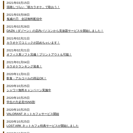
2021年03月15日
混雑しづらい「朝カラオケ」で歌おう！
2021年03月08日
鬼滅の刃 全話無料配信中
2021年02月28日
DAZN（ダゾーン）の店内パソコンから見放題サービスを開始しました！
2021年02月21日
カラオケでコミックが読めちゃいます！
2021年02月21日
オフィス系ソフト完備！プリントアウトも可能！
2021年01月04日
カラオケランキング発表！
2020年11月01日
飲食・アルコールの持込OK！
2020年10月25日
シャワー無料キャンペーン実施中
2020年10月25日
学生の方必見‼SNS割
2020年10月25日
VALORANT ネットカフェサービス開始
2020年10月25日
LOST ARK ネットカフェ特典サービスが開始しました