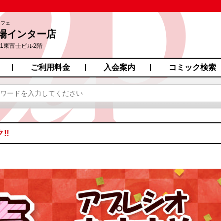
カフェ
場インター店
-1東富士ビル2階
ご利用料金
入会案内
コミック検索
ク‼