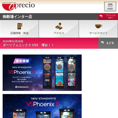
御殿場インター店
アプレシオ
TOPへ
店舗情報・料金
アクセス
サービスガイド
2026年02月28日
もどる
ダーツフェニックス VSX 増台！！