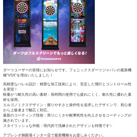
ダーツユーザーの皆様にお知らせです。フェニックスダーツジャパンの最新機
種”VSX”を増台いたしました！
高精度なバレル設計：精密な加工技術により、安定した飛行とコントロール性
を実現！
軽量かつ耐久性の高い素材：長時間の使用でも疲れにくく、耐久性に優れた素
材を採用。
エルゴノミクスデザイン：握りやすさと操作性を追求したデザインで、初心者
から上級者まで幅広く対応。
最新のコーティング技術：滑りにくさや耐摩耗性を向上させるコーティングが
施されています。
スタイリッシュな外観：現代的で洗練されたデザインも特徴です✨
アプレシオ御殿場インター店で最新機種をお楽しみください。