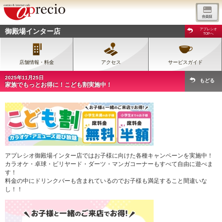
御殿場インター店
アプレシオ
TOPへ
店舗情報・料金
アクセス
サービスガイド
2025年11月25日
もどる
家族でもっとお得に！こども割実施中！
アプレシオ御殿場インター店ではお子様に向けた各種キャンペーンを実施中！
カラオケ・卓球・ビリヤード・ダーツ・マンガコーナーもすべて自由に遊べま
す！
料金の中にドリンクバーも含まれているのでお子様も満足すること間違いな
し！！