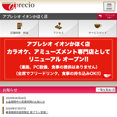
アプレシオ イオンかほく店
アプレシオ
TOPへ
店舗情報・料金
アクセス
サービスガイド
お知らせ
一覧を見る
2026年08月04日
お盆期間中の営業時間のお知らせ
2026年07月07日
麻雀格闘倶楽部限定 新プラン登場！