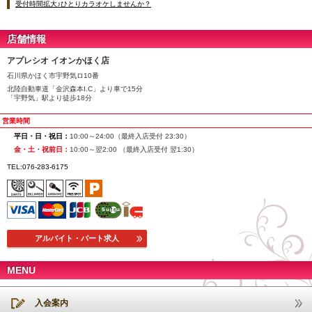
受付時間拡大♪ひとりカラオケしませんか？
店舗情報
アプレシオ イオンかほく店
石川県かほく市宇野気ロ10番
北陸自動車道「金沢森本I.C」より車で15分
「宇野気」駅より徒歩18分
営業時間
平日・日・祝日：
10:00～24:00（最終入店受付 23:30）
金・土・祝前日：
10:00～翌2:00 （最終入店受付 翌1:30）
TEL:076-283-6175
アルバイト・パート求人
MENU
入会案内