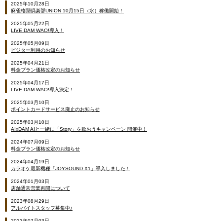
2025年10月28日
麻雀格闘倶楽部UNION 10月15日（水）稼働開始！
2025年05月22日
LIVE DAM WAO!導入！
2025年05月09日
ビジター利用のお知らせ
2025年04月21日
料金プラン価格改定のお知らせ
2025年04月17日
LIVE DAM WAO!導入決定！
2025年03月10日
ポイントカードサービス廃止のお知らせ
2025年03月10日
AIxDAM AIと一緒に「Story」を歌おうキャンペーン 開催中！
2024年07月09日
料金プラン価格改定のお知らせ
2024年04月19日
カラオケ最新機種「JOYSOUND X1」導入しました！
2024年01月03日
店舗通常営業再開について
2023年08月29日
アルバイトスタッフ募集中♪
2023年07月03日