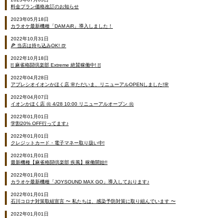
料金プラン価格改訂のお知らせ
2023年05月18日
カラオケ最新機種「DAM AiR」導入しました！
2022年10月31日
🍕 当店は持ち込みOK! 🍺
2022年10月18日
🀄 麻雀格闘倶楽部 Extreme 絶賛稼働中! 🀄
2022年04月28日
アプレシオイオンかほく店 🌸ただいま、リニューアルOPENしました!🌸
2022年04月07日
イオンかほく店 ㊗ 4/28 10:00 リニューアルオープン ㊗
2022年01月01日
学割20% OFF行ってます♪
2022年01月01日
クレジットカード・電子マネー取り扱い中!
2022年01月01日
最新機種【麻雀格闘倶楽部 疾風】稼働開始!!
2022年01月01日
カラオケ最新機種「JOYSOUND MAX GO」導入しております♪
2022年01月01日
石川コロナ対策取組宣言 〜 私たちは、感染予防対策に取り組んでいます 〜
2022年01月01日