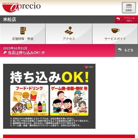
米松店
アプレシオ
TOPへ
店舗情報・料金
アクセス
サービスガイド
2022年10月31日
もどる
🍕 当店は持ち込みOK! 🍺