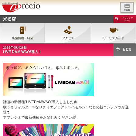
米松店
アプレシオ
TOPへ
店舗情報・料金
アクセス
サービスガイド
2025年05月26日
もどる
LIVE DAM WAO!導入！
話題の新機種”LIVEDAMWAO”導入しました🎤
歌うまフィルター✨なりきりエフェクト✨ハモルン✨などの新コンテンツが登
場❣
アプレシオで最新機種をお楽しみください🌈