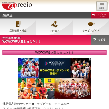
焼津店
アプレシオ
TOPへ
店舗情報・料金
アクセス
サービスガイド
2025年05月18日
もどる
WOWOW導入致しました！！
WOWOW導入致しました！！
世界最高峰のサッカー⚽、ラグビー🏉、テニス🎾が
アプレシオ焼津店で視聴可能になりました！！