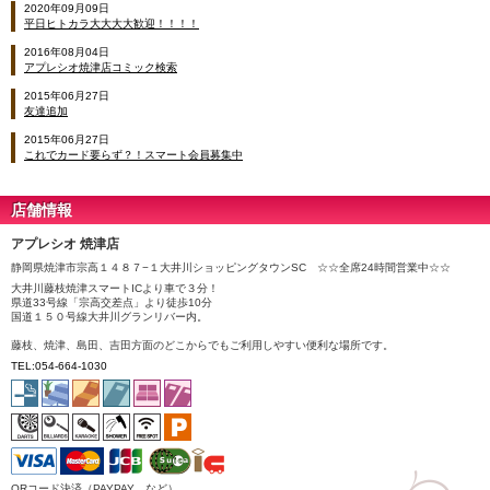
2020年09月09日
平日ヒトカラ大大大大歓迎！！！！
2016年08月04日
アプレシオ焼津店コミック検索
2015年06月27日
友達追加
2015年06月27日
これでカード要らず？！スマート会員募集中
店舗情報
アプレシオ 焼津店
静岡県焼津市宗高１４８７−１大井川ショッピングタウンSC ☆☆全席24時間営業中☆☆
大井川藤枝焼津スマートICより車で３分！
県道33号線「宗高交差点」より徒歩10分
国道１５０号線大井川グランリバー内。
藤枝、焼津、島田、吉田方面のどこからでもご利用しやすい便利な場所です。
TEL:054-664-1030
QRコード決済（PAYPAY など）