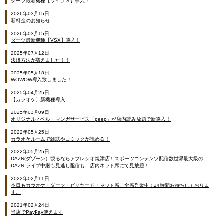
ダーツ最新機種【ライブ３】導入！
2026年03月15日
新料金のお知らせ
2026年03月15日
ダーツ最新機種【VSX】導入！
2025年07月12日
決済方法が増えました！！
2025年05月18日
WOWOW導入致しました！！
2025年04月25日
【カラオケ】新機種導入
2025年03月09日
オリジナルノベル・マンガサービス「peep」が店内読み放題で新導入！
2022年05月25日
カラオケルームで雑誌やコミックが読める！
2022年05月25日
DAZN(ダゾーン）観るならアプレシオ焼津店！スポーツコンテンツ配信数世界最大級の
DAZN ライブ中継も見逃し配信も、店内ネット席にて見放題！
2022年02月11日
本日もカラオケ・ダーツ・ビリヤード・ネット席、全席営業中！24時間お待ちしておりま
す。
2021年02月24日
当店でPayPay使えます