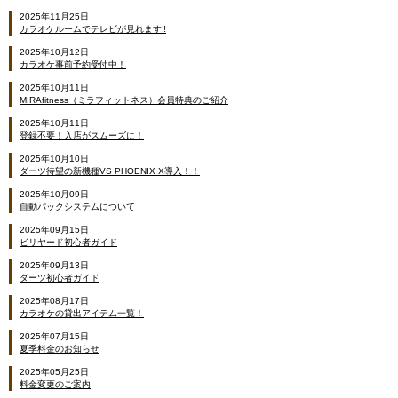
2025年11月25日
カラオケルームでテレビが見れます‼
2025年10月12日
カラオケ事前予約受付中！
2025年10月11日
MIRAfitness（ミラフィットネス）会員特典のご紹介
2025年10月11日
登録不要！入店がスムーズに！
2025年10月10日
ダーツ待望の新機種VS PHOENIX X導入！！
2025年10月09日
自動パックシステムについて
2025年09月15日
ビリヤード初心者ガイド
2025年09月13日
ダーツ初心者ガイド
2025年08月17日
カラオケの貸出アイテム一覧！
2025年07月15日
夏季料金のお知らせ
2025年05月25日
料金変更のご案内