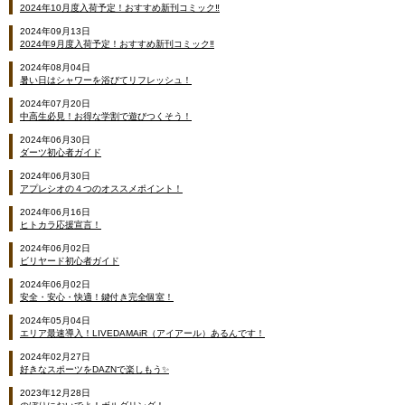
2024年10月度入荷予定！おすすめ新刊コミック‼
2024年09月13日
2024年9月度入荷予定！おすすめ新刊コミック‼
2024年08月04日
暑い日はシャワーを浴びてリフレッシュ！
2024年07月20日
中高生必見！お得な学割で遊びつくそう！
2024年06月30日
ダーツ初心者ガイド
2024年06月30日
アプレシオの４つのオススメポイント！
2024年06月16日
ヒトカラ応援宣言！
2024年06月02日
ビリヤード初心者ガイド
2024年06月02日
安全・安心・快適！鍵付き完全個室！
2024年05月04日
エリア最速導入！LIVEDAMAiR（アイアール）あるんです！
2024年02月27日
好きなスポーツをDAZNで楽しもう✨
2023年12月28日