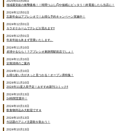
2025年03月08日
地域最安値の衝撃価格！！時間つぶし⏱や仮眠にピッタリ！終電逃したら当店に！
2024年12月01日
忘新年会はアプレシオで！お得な予約キャンペーン実施中！
2024年12月01日
カラオケルームでテレビが見れます‼
2024年12月01日
年末年始も休まず営業いたします。
2024年11月10日
卓球やるなら！？アプレシオ東静岡駅前店でしょ！
2024年11月10日
定期清掃のご案内
2024年11月10日
お得な使い方がきっと見つかる！オープン席特集！
2024年11月10日
2024年11度入荷予定！おすすめ新刊コミック‼
2024年10月13日
24時間営業中！
2024年10月13日
飲食物持込み大歓迎です☺
2024年10月13日
今話題のアニメ主題歌を歌おう！
2024年10月13日