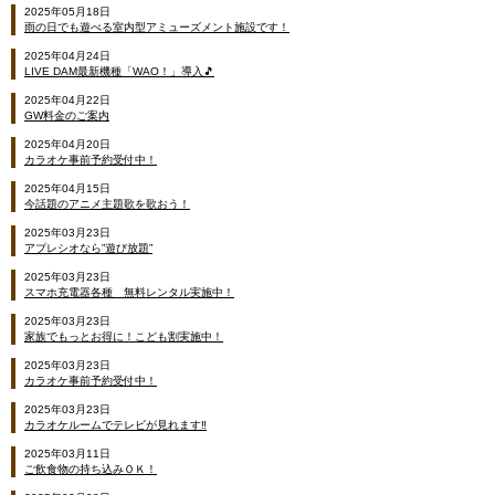
2025年05月18日
雨の日でも遊べる室内型アミューズメント施設です！
2025年04月24日
LIVE DAM最新機種「WAO！」導入🎵
2025年04月22日
GW料金のご案内
2025年04月20日
カラオケ事前予約受付中！
2025年04月15日
今話題のアニメ主題歌を歌おう！
2025年03月23日
アプレシオなら”遊び放題”
2025年03月23日
スマホ充電器各種 無料レンタル実施中！
2025年03月23日
家族でもっとお得に！こども割実施中！
2025年03月23日
カラオケ事前予約受付中！
2025年03月23日
カラオケルームでテレビが見れます‼
2025年03月11日
ご飲食物の持ち込みＯＫ！