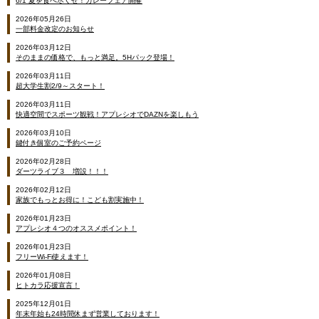
6/1 夏を食べ尽くせ！カレーフェア開催
2026年05月26日
一部料金改定のお知らせ
2026年03月12日
そのままの価格で、もっと満足。5Hパック登場！
2026年03月11日
超大学生割2/9～スタート！
2026年03月11日
快適空間でスポーツ観戦！アプレシオでDAZNを楽しもう
2026年03月10日
鍵付き個室のご予約ページ
2026年02月28日
ダーツライブ３ 増設！！！
2026年02月12日
家族でもっとお得に！こども割実施中！
2026年01月23日
アプレシオ４つのオススメポイント！
2026年01月23日
フリーWi-Fi使えます！
2026年01月08日
ヒトカラ応援宣言！
2025年12月01日
年末年始も24時間休まず営業しております！