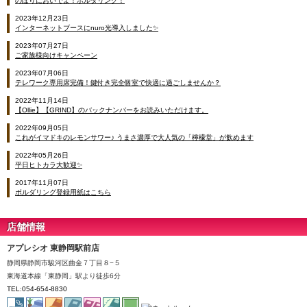
のぼりにおいでよ！ボルダリング！
2023年12月23日
インターネットブースにnuro光導入しました✨
2023年07月27日
ご家族様向けキャンペーン
2023年07月06日
テレワーク専用席完備！鍵付き完全個室で快適に過ごしませんか？
2022年11月14日
【Ollie】【GRIND】のバックナンバーをお読みいただけます。
2022年09月05日
これがイマドキのレモンサワー♪ うまさ濃厚で大人気の「檸檬堂」が飲めます
2022年05月26日
平日ヒトカラ大歓迎✨
2017年11月07日
ボルダリング登録用紙はこちら
店舗情報
アプレシオ 東静岡駅前店
静岡県静岡市駿河区曲金７丁目８−５
東海道本線「東静岡」駅より徒歩6分
TEL:054-654-8830