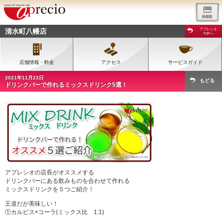
清水町八幡店
アプレシオ
TOPへ
店舗情報・料金
アクセス
サービスガイド
2021年11月23日
もどる
ドリンクバーで作れるミックスドリンク5選！
アプレシオの店長がオススメする
ドリンクバーにある飲みものを合わせて作れる
ミックスドリンクを５つご紹介！
王道だが美味しい！
①カルピス×コーラ(ミックス比 1:1)