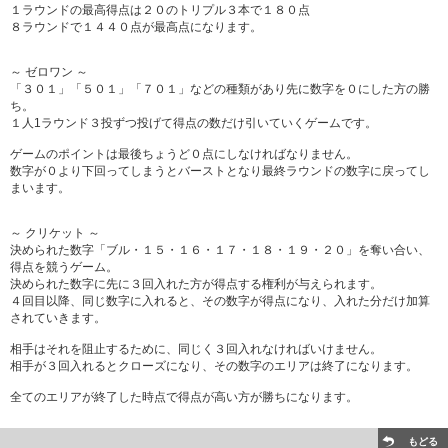
１ラウンドの最高得点は２０のトリプル３本で１８０点
８ラウンドで１４４０点が最高点になります。
～ ゼロワン ～
「３０１」「５０１」「７０１」などの種類があり先に数字を０にした方の勝
ち。
１人1ラウンド３投ずつ投げて得点の数だけ引いていくゲームです。
ゲームのポイントは最後ちょうど０点にしなければなりません。
数字が０より下回ってしまうとバーストとなり最終ラウンドの数字に戻ってし
まいます。
～ クリケット ～
決められた数字「ブル・１５・１６・１７・１８・１９・２０」を奪い合い、
得点を競うゲーム。
決められた数字に先に３回入れた方が得点する権利が与えられます。
４回目以降、同じ数字に入れると、その数字が得点になり、入れた分だけ加算
されていきます。
相手はそれを阻止するために、同じく３回入れなければいけません。
相手が３回入れるとクローズになり、その数字のエリアは終了になります。
全てのエリアが終了した時点で得点が高い方が勝ちになります。
もどる