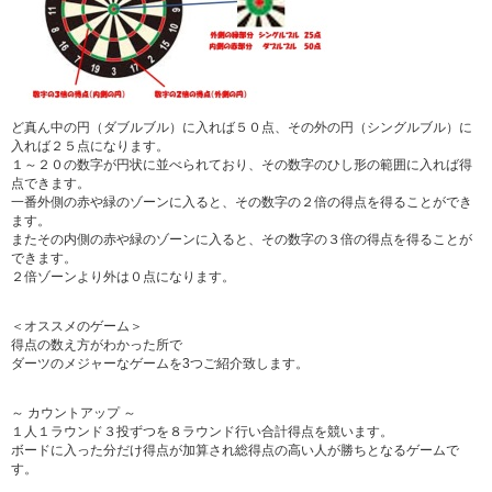
ど真ん中の円（ダブルブル）に入れば５０点、その外の円（シングルブル）に
入れば２５点になります。
１～２０の数字が円状に並べられており、その数字のひし形の範囲に入れば得
点できます。
一番外側の赤や緑のゾーンに入ると、その数字の２倍の得点を得ることができ
ます。
またその内側の赤や緑のゾーンに入ると、その数字の３倍の得点を得ることが
できます。
２倍ゾーンより外は０点になります。
＜オススメのゲーム＞
得点の数え方がわかった所で
ダーツのメジャーなゲームを3つご紹介致します。
～ カウントアップ ～
１人１ラウンド３投ずつを８ラウンド行い合計得点を競います。
ボードに入った分だけ得点が加算され総得点の高い人が勝ちとなるゲームで
す。