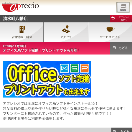
清水町八幡店
アプレシオ
TOPへ
店舗情報・料金
アクセス
サービスガイド
2020年11月30日
もどる
オフィス系ソフト完備！プリントアウトも可能！
アプレシオでは全席にオフィス系ソフトをインストール済！
急な資料の修正や表を作りたい時など様々な用途に合わせて便利に使えます！
プリンターにも接続されているので、作った書類も印刷可能です！！
※印刷する場合は別途料金発生します。
もどる