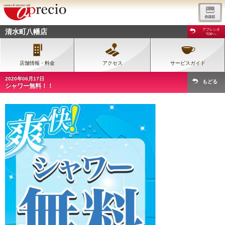
清水町八幡店
アプレシオ
TOPへ
店舗情報・料金
アクセス
サービスガイド
2020年06月17日
もどる
シャワー無料！！