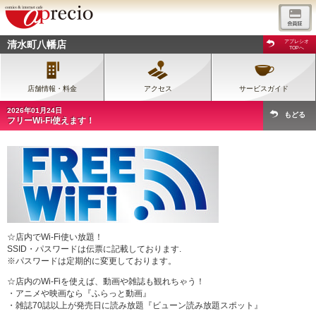
清水町八幡店
アプレシオ
TOPへ
店舗情報・料金
アクセス
サービスガイド
2026年01月24日
もどる
フリーWi-Fi使えます！
☆店内でWi-Fi使い放題！
SSID・パスワードは伝票に記載しております.
※パスワードは定期的に変更しております。
☆店内のWi-Fiを使えば、動画や雑誌も観れちゃう！
・アニメや映画なら『ふらっと動画』
・雑誌70誌以上が発売日に読み放題『ビューン読み放題スポット』