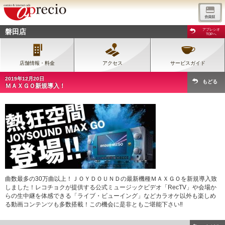
磐田店
アプレシオ
TOPへ
店舗情報・料金
アクセス
サービスガイド
2019年12月20日
もどる
ＭＡＸＧＯ新規導入！
曲数最多の30万曲以上！ＪＯＹＤＯＵＮＤの最新機種ＭＡＸＧＯを新規導入致
しました！レコチョクが提供する公式ミュージックビデオ「RecTV」や会場か
らの生中継を体感できる「ライブ・ビューイング」などカラオケ以外も楽しめ
る動画コンテンツも多数搭載！この機会に是非ともご堪能下さい‼