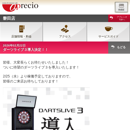
磐田店
アプレシオ
TOPへ
店舗情報・料金
アクセス
サービスガイド
2026年02月22日
もどる
ダーツライブ３導入決定！！
皆様、大変長らくお待たせいたしました！
ついに待望のダーツライブ３を導入いたします！
2/25（水）より稼働予定しておりますので、
皆様のご来店お待ちしております！