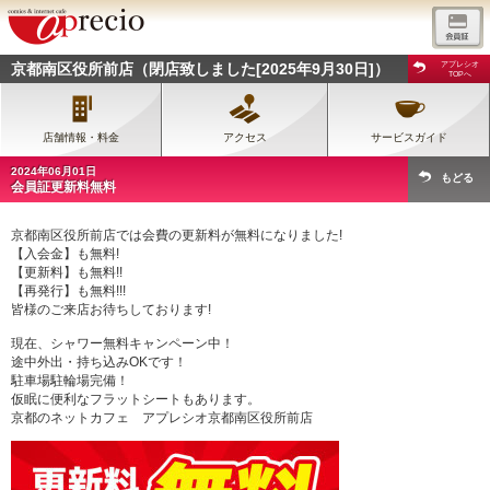
京都南区役所前店（閉店致しました[2025年9月30日]）
アプレシオ
TOPへ
店舗情報・料金
アクセス
サービスガイド
2024年06月01日
もどる
会員証更新料無料
京都南区役所前店では会費の更新料が無料になりました!
【入会金】も無料!
【更新料】も無料!!
【再発行】も無料!!!
皆様のご来店お待ちしております!
現在、シャワー無料キャンペーン中！
途中外出・持ち込みOKです！
駐車場駐輪場完備！
仮眠に便利なフラットシートもあります。
京都のネットカフェ アプレシオ京都南区役所前店