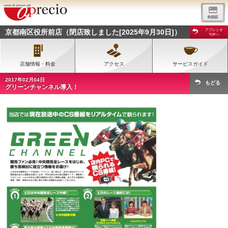
京都南区役所前店（閉店致しました[2025年9月30日]）
アプレシオ
TOPへ
店舗情報・料金
アクセス
サービスガイド
2017年02月04日
もどる
グリーンチャンネル導入！