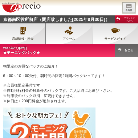
京都南区役所前店（閉店致しました[2025年9月30日]）
アプレシオ
TOPへ
店舗情報・料金
アクセス
サービスガイド
2016年07月02日
もどる
★モーニングパック★
朝限定のお得なパックのご紹介！
6：00～10：00受付、朝時間の限定2時間パックやってます！
※会員様限定受付です
※自動移行料金の対象外のパックです。ご入店時にお選び下さい。
※利用後のパック取消、変更はできません。
※休日は＋200円料金が追加されます。